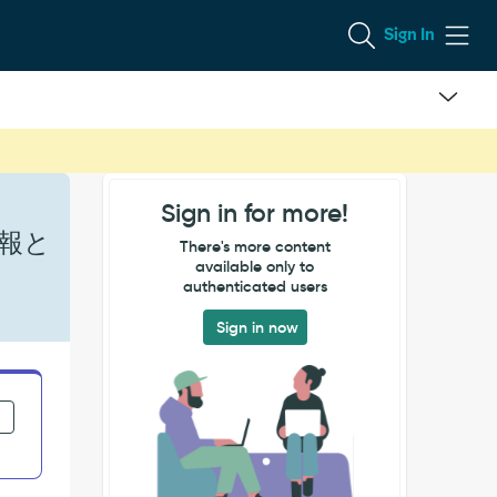
Sign In
Sign in for more!
報と
There's more content
available only to
authenticated users
Sign in now