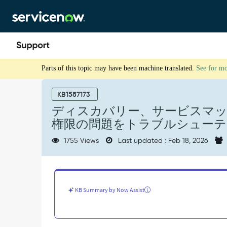
Skip
Skip
to
to
page
chat
content
デ
Parts of this topic may have been machine translated.
See for m
ィ
ス
カ
KB1587173
バ
ディスカバリー、サービスマ
リ
権限の問題をトラブルシューテ
ー、
サ
1755 Views
Last updated : Feb 18, 2026
ー
ビ
ス
マ
ッ
KB Summary by Now Assist
ピ
ン
グ、
オ