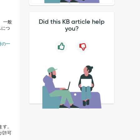
Did this KB article help
は、一般
you?
スにつ
動時の一
ます。
用が許可