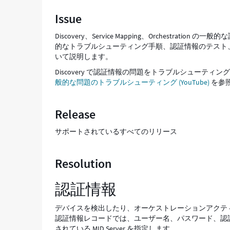
ー
Issue
ケ
ス
Discovery、Service Mapping、Orches
ト
的なトラブルシューティング手順、認証情報のテスト、および
レ
いて説明します。
ー
シ
Discovery で認証情報の問題をトラブルシューテ
ョ
般的な問題のトラブルシューティング (YouTube)
を参
ン
の
Release
資
格
サポートされているすべてのリリース
情
報
と
Resolution
権
限
の
認証情報
問
題
デバイスを検出したり、オーケストレーションアクテ
を
認証情報レコードでは、ユーザー名、パスワード、認証情報タ
ト
されている MID Server を指定します。