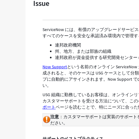
Issue
ー
ト
-
Support
ServiceNow には、有償のアップグレードサー
and
すべてのケースを安全な承認済み環境内で管理す
Troubleshooting
連邦政府機関
州、地方、または部族の組織
連邦政府が資金提供する研究開発センター (FF
Now Support
という名前のオンライン Servic
成されると、そのケースは USG ケースとして分類され
プに自動的にアサインされます。Now Support 
い。
USG 組織に勤務しているお客様は、オンラインリソー
カスタマーサポートを受ける方法について、この
ポート
ページを読むことで、特にニーズに合った
注意
：カスタマーサポートは実装のサポートを提供
ださい。
サポートのベストプラクティス