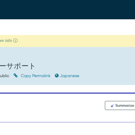
ore info
ーサポート
ublic
Copy Permalink
Japanese
Summarize