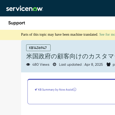
Skip
Skip
to
to
page
chat
content
米
Parts of this topic may have been machine translated.
See for m
国
政
府
KB1436947
の
米国政府の顧客向けのカスタマ
顧
客
480 Views
Last updated : Apr 8, 2025
p
向
け
の
カ
ス
KB Summary by Now Assist
タ
マ
ー
サ
ポ