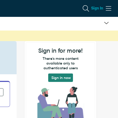
Sign In
Sign in for more!
There's more content
available only to
authenticated users
Sign in now