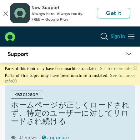
Skip
Skip
Now Support
to
to
Get it
Always here. Always ready.
page
chat
FREE — Google Play
content
Sign In
ホ
Parts of this topic may have been machine translated.
See for more info
ー
Parts of this topic may have been machine translated.
See for more
ム
info
ペ
ー
KB3012809
ジ
が
ホームページが正しくロードされ
正
ず、特定のユーザーに対してリロ
し
ードされ続ける
く
ロ
ー
37 Views
Japanese