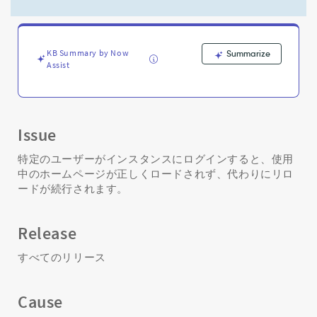
ド
さ
れ
ず、
KB Summary by Now
Summarize
特
Assist
定
の
ユ
ー
ザ
Issue
ー
に
特定のユーザーがインスタンスにログインすると、使用
対
中のホームページが正しくロードされず、代わりにリロ
し
ードが続行されます。
て
リ
ロ
Release
ー
ド
すべてのリリース
さ
れ
Cause
続
け