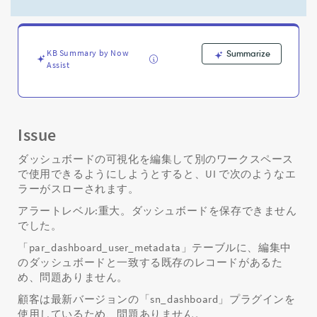
い
&
エ
ラ
KB Summary by Now
Summarize
ー
Assist
を
ス
ロ
ー
「ダ
Issue
ッ
シ
ダッシュボードの可視化を編集して別のワークスペース
ュ
で使用できるようにしようとすると、UI で次のようなエ
ボ
ラーがスローされます。
ー
アラートレベル:重大。ダッシュボードを保存できません
ド
でした。
を
保
「par_dashboard_user_metadata」テーブルに、編集中
存
のダッシュボードと一致する既存のレコードがあるた
で
め、問題ありません。
き
ま
顧客は最新バージョンの「sn_dashboard」プラグインを
せ
使用しているため、問題ありません。