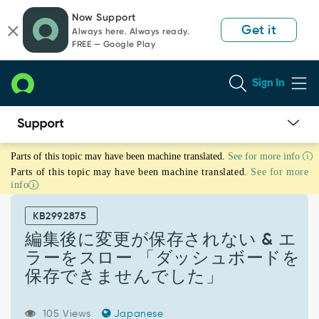
Skip
Skip
Now Support
to
to
Get it
Always here. Always ready.
page
chat
FREE — Google Play
content
Sign In
編
Parts of this topic may have been machine translated.
See for more info
集
Parts of this topic may have been machine translated.
See for more
後
info
に
変
KB2992875
更
が
編集後に変更が保存されない & エ
保
ラーをスロー 「ダッシュボードを
存
保存できませんでした」
さ
れ
な
105 Views
Japanese