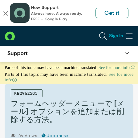
Skip
Skip
Now Support
to
to
Get it
Always here. Always ready.
page
chat
FREE — Google Play
content
Sign In
フ
Parts of this topic may have been machine translated.
See for more info
ォ
Parts of this topic may have been machine translated.
See for more
ー
info
ム
ヘ
KB2942585
ッ
ダ
フォームヘッダーメニューで [メ
ー
ール] オプションを追加または削
メ
除する方法。
ニ
ュ
ー
65 Views
Japanese