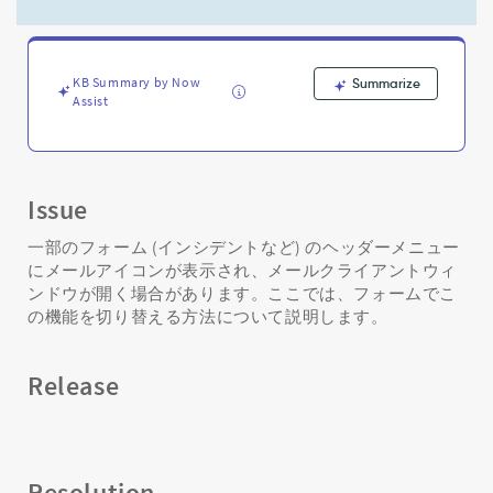
で
[メ
ー
ル]
KB Summary by Now
Summarize
オ
Assist
プ
シ
ョ
ン
を
Issue
追
加
一部のフォーム (インシデントなど) のヘッダーメニュー
ま
にメールアイコンが表示され、メールクライアントウィ
た
ンドウが開く場合があります。ここでは、フォームでこ
は
の機能を切り替える方法について説明します。
削
除
す
Release
る
方
法。
-
Resolution
Support