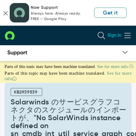
Skip
Skip
Now Support
to
to
Get it
Always here. Always ready.
page
chat
FREE — Google Play
content
Sign In
Solarwinds
Parts of this topic may have been machine translated.
See for more info
の
Parts of this topic may have been machine translated.
See for more
サ
info
ー
ビ
KB2939539
ス
グ
Solarwinds のサービスグラフコ
ラ
ネクタのスケジュールのインポー
フ
トが、"No SolarWinds instance
コ
defined on
ネ
ク
sn_cmdb_int_util_service_graph_co