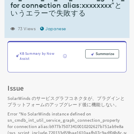
タ
for connection alias:xxxxxxxx"と
の
いうエラーで失敗する
ス
ケ
ジ
73 Views
Japanese
ュ
ー
ル
の
KB Summary by Now
Summarize
イ
Assist
ン
ポ
ー
ト
が、"No
Issue
SolarWinds
instance
SolarWinds のサービスグラフコネクタが、プラグインと
defined
プラットフォームのアップグレード後に機能しない。
on
Error "No SolarWinds instance defined on
sn_cmdb_int_util_service_graph_connection_property
sn_cmdb_int_util_service_graph_connection_property
for
connection
for connection alias:b977b75073410010202627b751ab9e8a
alias:xxxxxxxx"と
(sys_script_include.720133d59bae1610aafb07c9adf04b8c.scrip