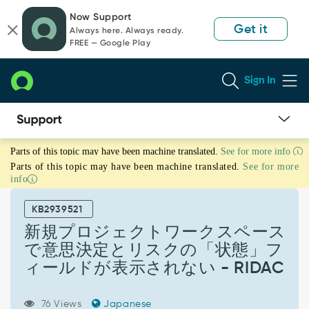
Skip
Skip
Now Support
to
to
Get it
Always here. Always ready.
page
chat
FREE — Google Play
content
Sign In
新
Parts of this topic may have been machine translated.
See for more info
規
Parts of this topic may have been machine translated.
See for more
プ
info
ロ
ジ
KB2939521
ェ
ク
新規プロジェクトワークスペース
ト
で意思決定とリスクの「状態」フ
ワ
ィールドが表示されない - RIDAC
ー
ク
ス
76 Views
Japanese