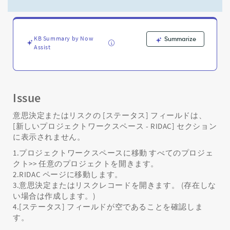
ペ
ー
ス
で
KB Summary by Now
Summarize
意
Assist
思
決
定
と
リ
Issue
ス
ク
意思決定またはリスクの [ステータス] フィールドは、
の
[新しいプロジェクトワークスペース - RIDAC] セクション
「状
に表示されません。
態」
1.プロジェクトワークスペースに移動 すべてのプロジェ
フ
クト>> 任意のプロジェクトを開きます。
ィ
2.RIDAC ページに移動します。
ー
3.意思決定またはリスクレコードを開きます。 (存在しな
ル
い場合は作成します。)
ド
が
4.[ステータス] フィールドが空であることを確認しま
表
す。
示