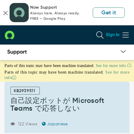
Skip
Skip
Now Support
to
to
Get it
Always here. Always ready.
page
chat
FREE — Google Play
content
Sign In
自
Parts of this topic may have been machine translated.
See for more info
己
Parts of this topic may have been machine translated.
See for more
設
info
定
ボ
KB2939511
ッ
ト
自己設定ボットが Microsoft
が
Teams で応答しない
Microsoft
Teams
で
122 Views
Japanese
応