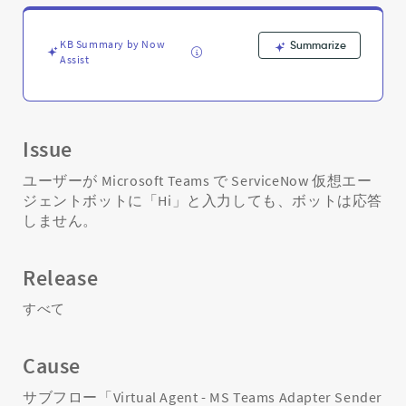
答
し
な
KB Summary by Now
Summarize
い
Assist
-
Support
and
Troubleshooting
Issue
ユーザーが Microsoft Teams で ServiceNow 仮想エー
ジェントボットに「Hi」と入力しても、ボットは応答
しません。
Release
すべて
Cause
サブフロー「Virtual Agent - MS Teams Adapter Sender