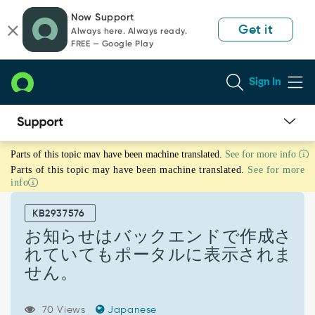
Skip
Skip
Now Support
to
to
Get it
Always here. Always ready.
page
chat
FREE — Google Play
content
Sign In
お
Parts of this topic may have been machine translated.
See for more info
知
Parts of this topic may have been machine translated.
See for more
ら
info
せ
は
KB2937576
バ
ッ
お知らせはバックエンドで作成さ
ク
れていてもポータルに表示されま
エ
せん。
ン
ド
で
70 Views
Japanese