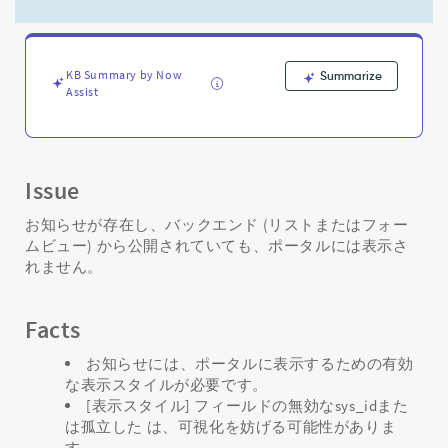
作
成
さ
れ
KB Summary by Now
Summarize
て
Assist
い
て
も
ポ
ー
Issue
タ
ル
お知らせが存在し、バックエンド (リストまたはフォー
に
ムビュー) から公開されていても、ポータルには表示さ
表
れません。
示
さ
れ
Facts
ま
せ
お知らせには、ポータルに表示するための有効
ん。
な表示スタイルが必要です。
-
[表示スタイル] フィールドの無効なsys_idまた
Support
は孤立した は、可視化を妨げる可能性がありま
and
す。