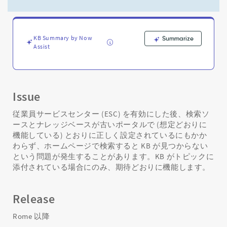
検
索
で
KB
KB Summary by Now
Summarize
が
Assist
見
つ
か
ら
な
Issue
い
(KB
従業員サービスセンター (ESC) を有効にした後、検索ソ
が
ースとナレッジベースが古いポータルで (想定どおりに
ト
機能している) とおりに正しく設定されているにもかか
ピ
わらず、ホームページで検索すると KB が見つからない
ッ
という問題が発生することがあります。KB がトピックに
ク
添付されている場合にのみ、期待どおりに機能します。
に
添
付
Release
さ
れ
Rome 以降
て