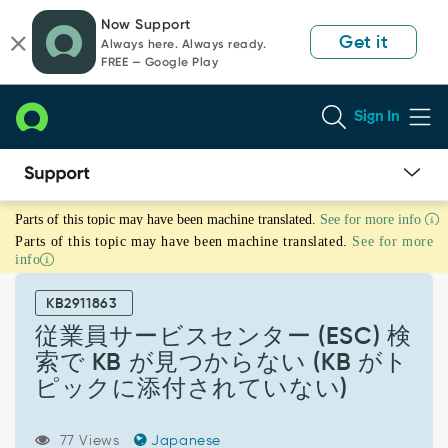
Skip
Skip
Now Support
to
to
Get it
Always here. Always ready.
page
chat
FREE — Google Play
content
Sign In
従
Parts of this topic may have been machine translated.
See for more info
業
Parts of this topic may have been machine translated.
See for more
員
info
サ
ー
KB2911863
ビ
ス
従業員サービスセンター (ESC) 検
セ
索で KB が見つからない (KB がト
ン
ピックに添付されていない)
タ
ー
(ESC)
77 Views
Japanese