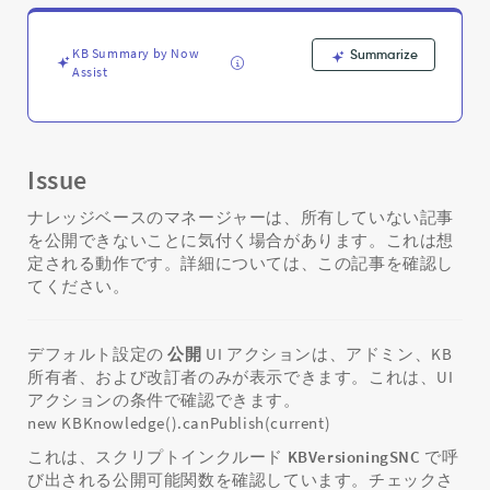
レ
ッ
ジ
KB Summary by Now
Summarize
記
Assist
事
を
公
開
Issue
で
き
ナレッジベースのマネージャーは、所有していない記事
ま
を公開できないことに気付く場合があります。これは想
せ
定される動作です。詳細については、この記事を確認し
ん
てください。
-
Support
and
Troubleshooting
デフォルト設定の
公開
UI アクションは、アドミン、KB
所有者、および改訂者のみが表示できます。これは、UI
アクションの条件で確認できます。
new KBKnowledge().canPublish(current)
これは、スクリプトインクルード
KBVersioningSNC
で呼
び出される公開可能関数を確認しています。チェックさ