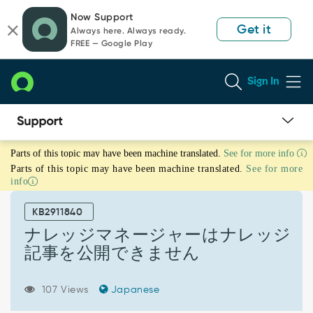
Skip
Skip
Now Support
to
to
Get it
Always here. Always ready.
page
chat
FREE — Google Play
content
Sign In
ナ
Parts of this topic may have been machine translated.
See for more info
レ
Parts of this topic may have been machine translated.
See for more
ッ
info
ジ
マ
KB2911840
ネ
ー
ナレッジマネージャーはナレッジ
ジ
記事を公開できません
ャ
ー
は
107 Views
Japanese
ナ