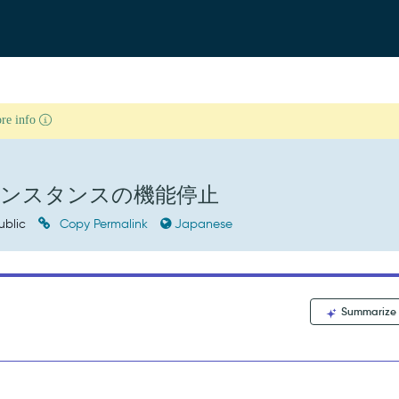
ore info
ンスタンスの機能停止
ublic
Copy Permalink
Japanese
Summarize