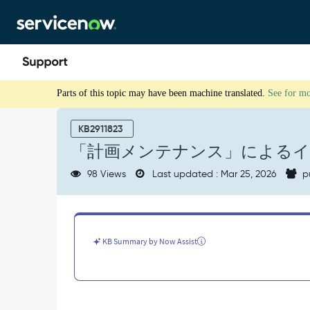
Skip
Skip
to
to
page
chat
content
「計
Parts of this topic may have been machine translated.
See for m
画
メ
ン
KB2911823
テ
「計画メンテナンス」によるイ
ナ
ン
98 Views
Last updated : Mar 25, 2026
p
ス」
に
よ
る
イ
KB Summary by Now Assist
ン
ス
タ
ン
ス