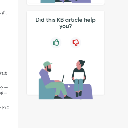
らず、
Did this KB article help
you?
れま
のケー
ュボー
ードに