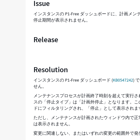
Issue
の
機
インスタンスの P1-Free ダッシュボードに、計
能
停止期間が表示されません。
停
止
-
Release
Support
and
Troubleshooting
Resolution
インスタンスの P1-Free ダッシュボード (
KB0547242
) 
せん。
メンテナンスプロセスが計画終了時刻を超えて実行された場
スの「停止タイプ」は「計画外停止」となります。この停
ドにフィルタリングされ、「停止」として表示されま
ただし、メンテナンスが計画されたウィンドウ内で正常に
は表示されません。
変更に関連しない、またはいずれの変更の範囲外で発生し