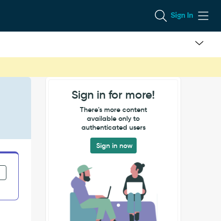
Sign In
Sign in for more!
There's more content
available only to
authenticated users
Sign in now