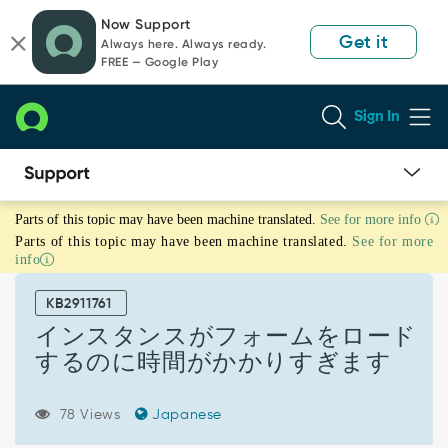
Skip
Skip
Now Support
to
to
Get it
Always here. Always ready.
page
chat
FREE — Google Play
content
Sign In
イ
Parts of this topic may have been machine translated.
See for more info
ン
Parts of this topic may have been machine translated.
See for more
ス
info
タ
ン
KB2911761
ス
が
インスタンスがフォームをロード
フ
するのに時間がかかりすぎます
ォ
ー
ム
78 Views
Japanese
を