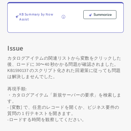
ロ
ー
ド
KB Summary by Now
Summarize
す
Assist
る
の
に
時
Issue
間
が
カタログアイテムの関連リストから変数をクリックした
か
後、ロードに 30〜40 秒かかる問題が確認されました。
か
KB1590137 のスクリプト化された回避策に従っても問題
り
は解決しませんでした。
す
ぎ
ま
再現手順:
す
・カタログアイテム「新規サーバーの要求」を検索しま
-
す。
Support
- [変数] で、任意のレコードを開くか、ビジネス要件の
and
質問の 1 行テキストを開きます。
Troubleshooting
-ロードする時間を観察してください。