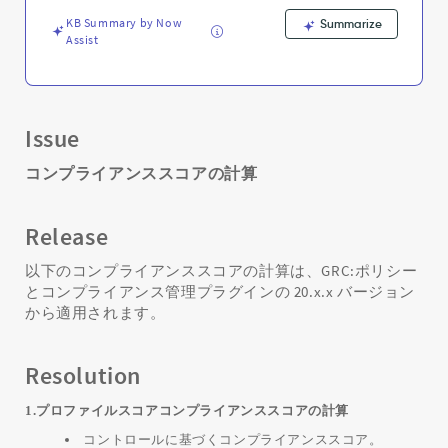
計
算
KB Summary by Now
Summarize
Assist
-
Support
and
Troubleshooting
Issue
コンプライアンススコアの計算
Release
以下のコンプライアンススコアの計算は、GRC:ポリシー
とコンプライアンス管理プラグインの 20.x.x バージョン
から適用されます。
Resolution
1.プロファイルスコアコンプライアンススコアの計算
コントロールに基づくコンプライアンススコア。