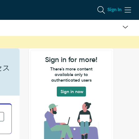
Sign In
Sign in for more!
セス
There's more content
available only to
authenticated users
Sign in now