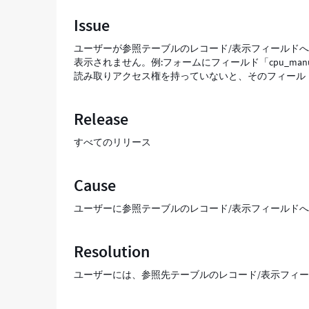
示
Issue
フ
ィ
ユーザーが参照テーブルのレコード/表示フィールド
ー
表示されません。例:フォームにフィールド「cpu_manuf
ル
読み取りアクセス権を持っていないと、そのフィール
ド
へ
の
Release
読
み
すべてのリリース
取
り
ア
Cause
ク
セ
ユーザーに参照テーブルのレコード/表示フィールド
ス
権
を
Resolution
持
っ
ユーザーには、参照先テーブルのレコード/表示フィ
て
い