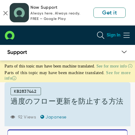
Skip
Skip
Now Support
to
to
Get it
Always here. Always ready.
page
chat
FREE — Google Play
content
Sign In
過
Parts of this topic may have been machine translated.
See for more info
度
Parts of this topic may have been machine translated.
See for more
の
info
フ
ロ
KB2837442
ー
更
過度のフロー更新を防止する方法
新
を
92 Views
Japanese
防
止
す