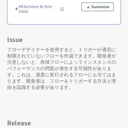
る
方
KB Summary by Now
Summarize
Assist
法
-
Support
and
Troubleshooting
Issue
フローデザイナーを使用すると、トリガーが適切に
制限されていないフローを作成できます。開発者が
注意しないと、再帰フローによってインスタンスの
パフォーマンスの問題が発生する可能性がありま
す。これは、過度に実行されるフローにも当てはま
ります。開発者は、フローをトリガーする方法と理
由を認識する必要があります。
Release