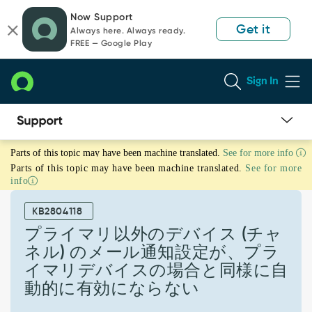
Skip
Skip
Now Support
to
to
Get it
Always here. Always ready.
page
chat
FREE — Google Play
content
Sign In
プ
Parts of this topic may have been machine translated.
See for more info
ラ
Parts of this topic may have been machine translated.
See for more
イ
info
マ
リ
KB2804118
以
外
プライマリ以外のデバイス (チャ
の
ネル) のメール通知設定が、プラ
デ
イマリデバイスの場合と同様に自
バ
動的に有効にならない
イ
ス