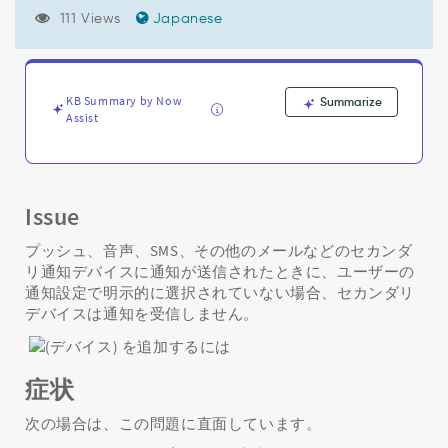
(チ
111 Views
Japanese
ャ
ネ
ル)
の
メ
KB Summary by Now
Summarize
Assist
ー
ル
通
知
設
Issue
定
が、
プッシュ、音声、SMS、その他のメールなどのセカンダ
プ
リ通知デバイスに通知が送信されたときに、ユーザーの
ラ
通知設定で明示的に選択されていない場合、セカンダリ
イ
デバイスは通知を受信しません。
マ
リ
デ
バ
症状
イ
ス
次の場合は、この問題に直面しています。
の