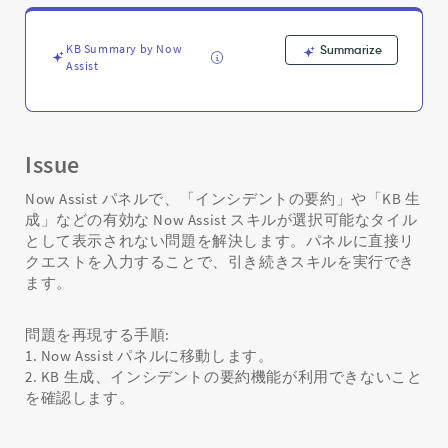
が
表
示
KB Summary by Now
Summarize
さ
Assist
れ
な
い
-
Issue
Support
and
Now Assist パネルで、「インシデントの要約」や「KB 生
Troubleshooting
成」などの有効な Now Assist スキルが選択可能なタイル
として表示されない問題を解決します。パネルに直接リ
クエストを入力することで、引き続きスキルを実行でき
ます。
問題を再現する手順:
1. Now Assist パネルに移動します。
2. KB 生成、インシデントの要約機能が利用できないこと
を確認します。