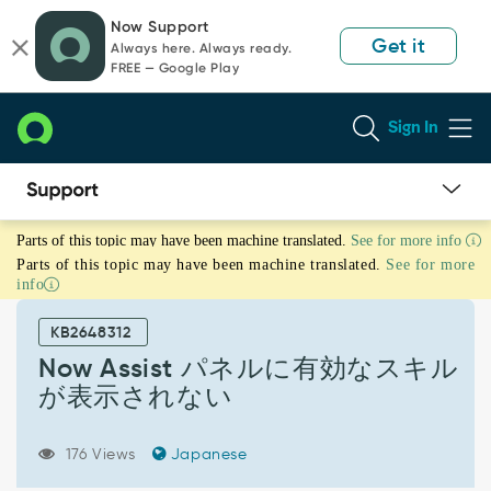
Skip
Skip
Now Support
to
to
Get it
Always here. Always ready.
page
chat
FREE — Google Play
content
Sign In
Now
Parts of this topic may have been machine translated.
See for more info
Assist
Parts of this topic may have been machine translated.
See for more
パ
info
ネ
ル
KB2648312
に
有
Now Assist パネルに有効なスキル
効
が表示されない
な
ス
キ
176 Views
Japanese
ル