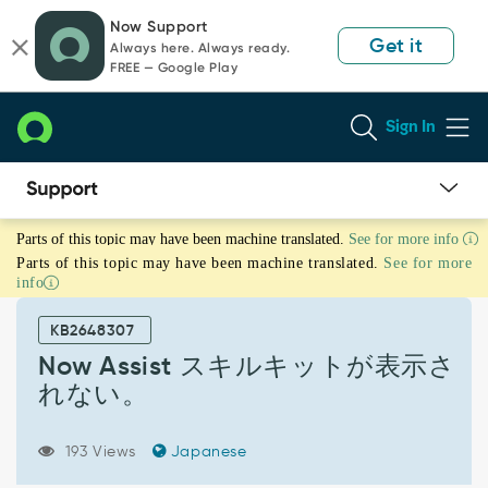
Skip
Skip
Now Support
to
to
Get it
Always here. Always ready.
page
chat
FREE — Google Play
content
Sign In
Now
Parts of this topic may have been machine translated.
See for more info
Assist
Parts of this topic may have been machine translated.
See for more
ス
info
キ
ル
KB2648307
キ
ッ
Now Assist スキルキットが表示さ
ト
れない。
が
表
示
193 Views
Japanese
さ