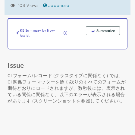
ー:
108 Views
Japanese
関
係
性
の
上
KB Summary by Now
Summarize
Assist
限
に
達
し
た
Issue
た
め、
CI フォーム/レコード (クラスタイプに関係なく) では、
フ
CI 関係フォーマッターを除く残りのすべてのフォームが
ォ
期待どおりにロードされますが、数秒後には、表示され
ー
ている関係に関係なく、以下のエラーが表示される場合
マ
があります (スクリーンショットを参照してください)。
ッ
タ
ー
に
関
係