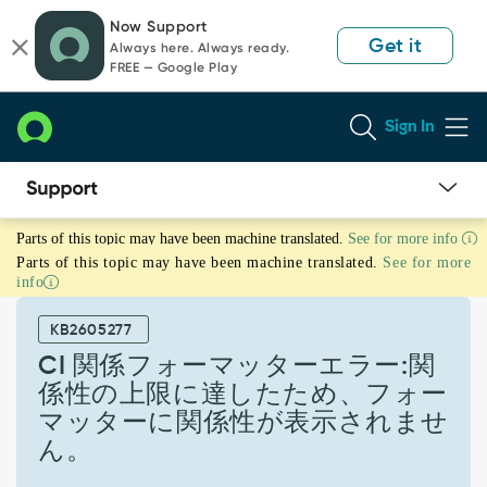
Skip
Skip
Now Support
to
to
Get it
Always here. Always ready.
page
chat
FREE — Google Play
content
Sign In
CI
Parts of this topic may have been machine translated.
See for more info
関
Parts of this topic may have been machine translated.
See for more
係
info
フ
ォ
KB2605277
ー
マ
CI 関係フォーマッターエラー:関
ッ
係性の上限に達したため、フォー
タ
マッターに関係性が表示されませ
ー
ん。
エ
ラ