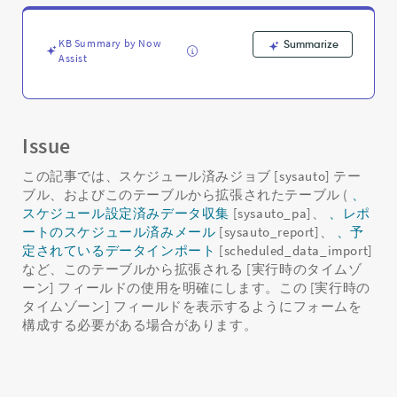
ル
済
み
KB Summary by Now
Summarize
ジ
Assist
ョ
ブ
で
の
Issue
「Run
as
この記事では、スケジュール済みジョブ [sysauto] テー
tz」
ブル、およびこのテーブルから拡張されたテーブル (
、
の
スケジュール設定済みデータ収集
[sysauto_pa]、
、レポ
使
ートのスケジュール済みメール
[sysauto_report]、
、予
用
-
定されているデータインポート
[scheduled_data_import]
Support
など、このテーブルから拡張される [実行時のタイムゾ
and
ーン] フィールドの使用を明確にします。この [実行時の
Troubleshooting
タイムゾーン] フィールドを表示するようにフォームを
構成する必要がある場合があります。