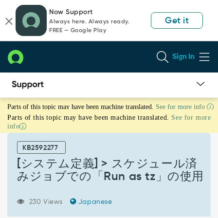
Skip
Skip
Now Support
to
to
Get it
Always here. Always ready.
page
chat
FREE — Google Play
content
Sign In
[シ
Parts of this topic may have been machine translated.
See for more info
ス
Parts of this topic may have been machine translated.
See for more
テ
info
ム
定
KB2592277
義]
>
[システム定義] > スケジュール済
ス
みジョブでの「Run as tz」の使用
ケ
ジ
ュ
230 Views
Japanese
ー