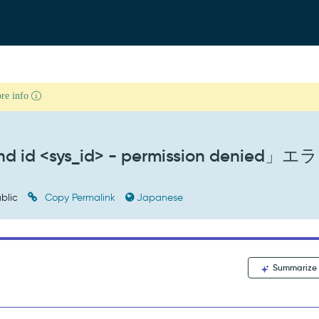
ore info
 and id <sys_id> - permission denied」
blic
Copy Permalink
Japanese
Summarize