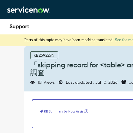
Skip
Skip
to
to
page
chat
content
「skipping
Parts of this topic may have been machine translated.
See for m
record
for
<table>
KB2592274
and
「skipping record for <table>
id
調査
<sys_id>
-
161 Views
Last updated : Jul 10, 2026
pu
permission
denied」
エ
ラ
ー
KB Summary by Now Assist
の
調
査
-