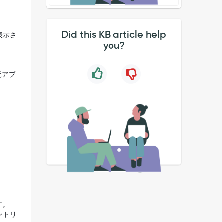
Did this KB article help
表示さ
you?
。
元アプ
す。
ントリ