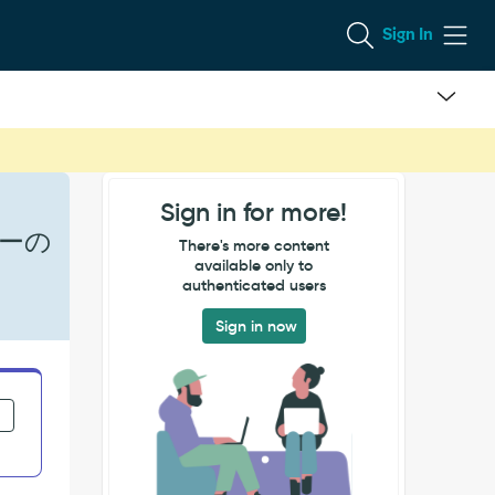
Sign In
Sign in for more!
エラーの
There's more content
available only to
authenticated users
Sign in now