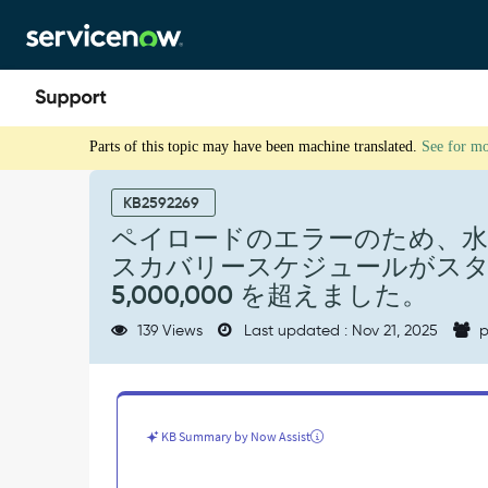
Skip
Skip
to
to
page
chat
content
ペ
Parts of this topic may have been machine translated.
See for m
イ
ロ
ー
KB2592269
ド
ペイロードのエラーのため、
の
スカバリースケジュールがスタック
エ
ラ
5,000,000 を超えました。
ー
139 Views
Last updated : Nov 21, 2025
p
の
た
め、
水
平
KB Summary by Now Assist
パ
タ
ー