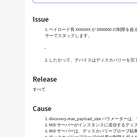
ン
の
Issue
ス
キ
ペイロード長 XXXXXXX が 5000000
ッ
サーでスタックします。
プ
さ
れ
た
したがって、デバイスはディスカバリーを完
セ
ン
サ
Release
ー
で
すべて
デ
ィ
ス
Cause
カ
バ
discovery.max_payload_size パ
リ
MID サーバーがインスタンスに送信するデ
ー
MID サーバーは、ディスカバリープローブ
ス