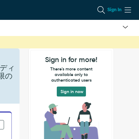
Sign In
Sign in for more!
ディ
There's more content
限の
available only to
authenticated users
Sign in now