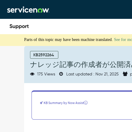
Skip
Skip
to
to
page
chat
content
ナ
Parts of this topic may have been machine translated.
See for m
レ
ッ
ジ
KB2592264
記
ナレッジ記事の作成者が公開済
事
の
175 Views
Last updated : Nov 21, 2025
p
作
成
者
が
公
KB Summary by Now Assist
開
済
み
の
記