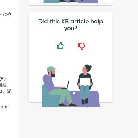
いため
Did this KB article help
you?
アク
編集、
は、記
ィが