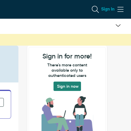
Sign In
Sign in for more!
There's more content
available only to
authenticated users
Sign in now