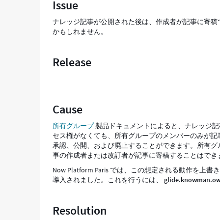
Issue
事
を
ナレッジ記事が公開された後は、作成者が記事に寄稿
編
かもしれません。
集
で
き
Release
な
い。
-
Support
Cause
and
Troubleshooting
所有グループ
製品ドキュメントによると、ナレッジ記
セス権がなくても、所有グループのメンバーのみが記
承認、公開、および廃止することができます。所有グ
事の作成者または改訂者が記事に寄稿することはでき
Now Platform Paris では、この想定される動作を
導入されました。これを行うには、
glide.knowman.ow
Resolution