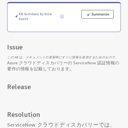
の
ServiceNow
認
KB Summary by Now
Summarize
証
Assist
情
報
の
要
Issue
件
-
Support
この KB は、ドキュメントの更新時にすぐに情報を提供するためのもので、
Azure クラウドディスカバリーの ServiceNow 認証情報の
and
要件の情報を記載しております。
Troubleshooting
Release
Resolution
ServiceNow クラウドディスカバリーでは、