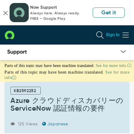
Skip
Skip
Now Support
to
to
Get it
Always here. Always ready.
page
chat
FREE — Google Play
content
Sign In
Azure
Parts of this topic may have been machine translated.
See for more info
ク
Parts of this topic may have been machine translated.
See for more
ラ
info
ウ
ド
KB2592252
デ
ィ
Azure クラウドディスカバリーの
ス
ServiceNow 認証情報の要件
カ
バ
リ
125 Views
Japanese
ー