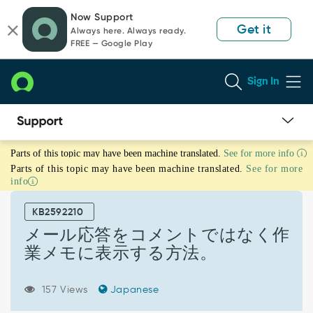
Skip
Skip
Now Support
to
to
Get it
Always here. Always ready.
page
chat
FREE — Google Play
content
Sign In
メ
Parts of this topic may have been machine translated.
See for more info
ー
Parts of this topic may have been machine translated.
See for more
ル
info
応
答
KB2592210
を
コ
メール応答をコメントではなく作
メ
業メモに表示する方法。
ン
ト
で
157 Views
Japanese
は