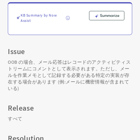
な
く
作
KB Summary by Now
Summarize
業
Assist
メ
モ
に
表
Issue
示
す
OOB の場合、メール応答はレコードのアクティビティス
る
トリームにコメントとして表示されます。ただし、メー
方
ルを作業メモとして記録する必要がある特定の実装が存
法。
在する場合があります (例:メールに機密情報が含まれて
-
Support
いる)
and
Troubleshooting
Release
すべて
Resolution