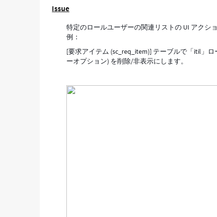
Issue
UI
ア
特定のロールユーザーの関連リストの UI アク
ク
例：
シ
ョ
[要求アイテム (sc_req_item)] テーブルで「
ン
ーオプション) を削除/非表示にします。
を
削
除/
非
表
示
に
す
る
方
法
-
Support
and
Troubleshooting