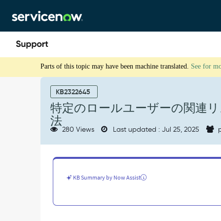
Skip
Skip
to
to
page
chat
content
特
Parts of this topic may have been machine translated.
See for m
定
の
ロ
KB2322645
ー
特定のロールユーザーの関連リス
ル
法
ユ
280 Views
Last updated : Jul 25, 2025
p
ー
ザ
ー
の
関
KB Summary by Now Assist
連
リ
ス
ト
の