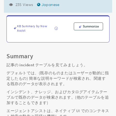
ス
235 Views
Japanese
で
エ
ー
ジ
ェ
KB Summary by Now
Summarize
Assist
ン
ト
ア
シ
ス
Summary
ト
の
記事の
incident
テーブルを見てみましょう。
デ
デフォルトでは、(既存のものまたはユーザーが動的に指
フ
ォ
定したもの) 簡単な説明キーワードが検索され、関連す
ル
る既存のデータが表示されます。
ト
インシデント、ナレッジ、およびカタログアイテムテー
の
ブルで既存のデータが検索されます。(他のテーブルを追
検
加することもできます)
索
コ
エージェントアシストは、ネイティブ UI でのコンテキス
ン