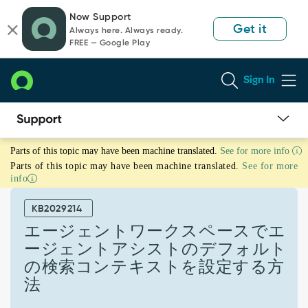
Skip
Skip
Now Support
to
to
Get it
Always here. Always ready.
page
chat
FREE — Google Play
content
Sign In
エ
Parts of this topic may have been machine translated.
See for more info
ー
Parts of this topic may have been machine translated.
See for more
ジ
info
ェ
ン
KB2029214
ト
ワ
エージェントワークスペースでエ
ー
ージェントアシストのデフォルト
ク
の検索コンテキストを設定する方
ス
法
ペ
ー