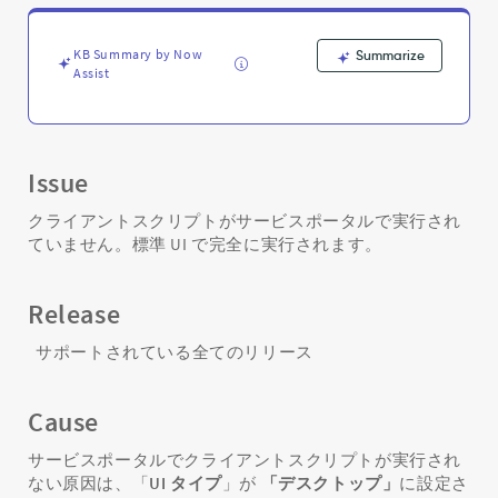
サ
ー
ビ
KB Summary by Now
Summarize
ス
Assist
ポ
ー
タ
ル
Issue
で
実
クライアントスクリプトがサービスポータルで実行され
行
ていません。標準 UI で完全に実行されます。
さ
れ
て
Release
い
な
サポートされている全てのリリース
い
-
Support
Cause
and
Troubleshooting
サービスポータルでクライアントスクリプトが実行され
ない原因は、「
UI タイプ
」が
「デスクトップ」
に設定さ