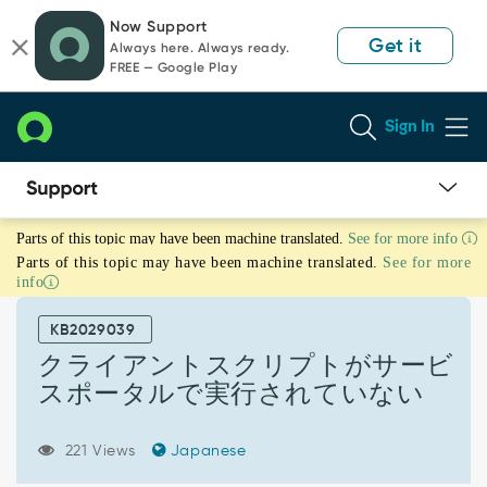
Skip
Skip
Now Support
to
to
Get it
Always here. Always ready.
page
chat
FREE — Google Play
content
Sign In
ク
Parts of this topic may have been machine translated.
See for more info
ラ
Parts of this topic may have been machine translated.
See for more
イ
info
ア
ン
KB2029039
ト
ス
クライアントスクリプトがサービ
ク
スポータルで実行されていない
リ
プ
ト
221 Views
Japanese
が