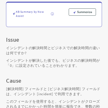
ビ
ジ
ネ
KB Summary by Now
Summarize
ス
Assist
解
決
時
間
Issue
の
差。
インシデントの解決時間とビジネスでの解決時間の違い
-
は何ですか?
Support
and
インシデントが解決した後でも、ビジネスの解決時間が
Troubleshooting
「0」に設定されていることがわかります。
Cause
[解決時間] フィールドと [ビジネス解決時間] フィールド
は、インシデント [incident] で利用できます。
このフィールドを使用すると、インシデントがクローズ
されるまでにかかった時間を簡単に報告でき、整数の秒