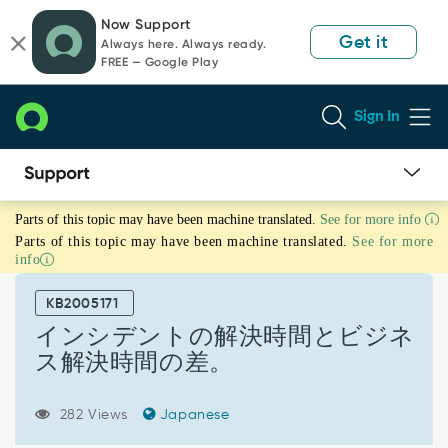
Skip
Skip
Now Support
to
to
Get it
Always here. Always ready.
page
chat
FREE — Google Play
content
Sign In
イ
Parts of this topic may have been machine translated.
See for more info
ン
Parts of this topic may have been machine translated.
See for more
シ
info
デ
ン
KB2005171
ト
の
インシデントの解決時間とビジネ
解
ス解決時間の差。
決
時
間
282 Views
Japanese
と