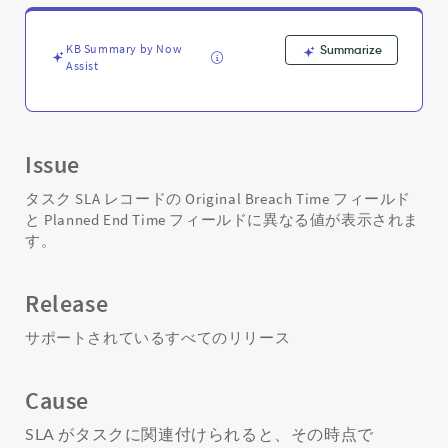
Time
-
Support
KB Summary by Now
Summarize
and
Assist
Troubleshooting
Issue
タスク SLA レコードの Original Breach Time フィールド
と Planned End Time フィールドに異なる値が表示されま
す。
Release
サポートされているすべてのリリース
Cause
SLA がタスクに関連付けられると、その時点で