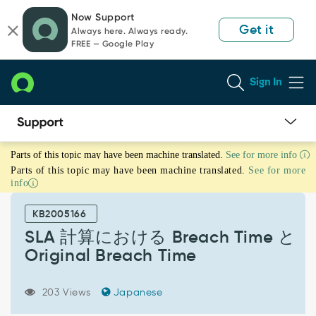
Skip
Skip
Now Support
to
to
Get it
Always here. Always ready.
page
chat
FREE — Google Play
content
Sign In
SLA
Parts of this topic may have been machine translated.
See for more info
計
Parts of this topic may have been machine translated.
See for more
算
info
に
お
KB2005166
け
る
SLA 計算における Breach Time と
Breach
Original Breach Time
Time
と
Original
203 Views
Japanese
Breach