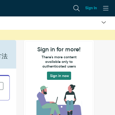
Sign In
Sign in for more!
方法
There's more content
available only to
authenticated users
Sign in now