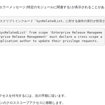
ラーメッセージ (特定のモジュールに関連する) が表示されることがあ
スクリプトインクルード「SysRelatedList」に対する操作の実行
SysRelatedList' from scope 'Enterprise Release Manageme
rprise Release Management' must declare a cross-scope a
pplication author to update their privilege requests.
クセスを付与するには、次の手順に従います。
ョンのクロススコープアクセスに移動します。