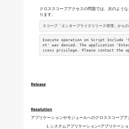
ス
クロススコープアクセスの問題では、次のようなエ
ス
ります。
コ
ー
スコープ「エンタープライズリリース管理」からの
プ
ア
ク
Execute operation on Script Include '
セ
nt' was denied. The application 'Ente
ccess privilege. Please contact the a
ス
を
付
与
す
る
Release
方
法
-
Support
and
Resolution
Troubleshooting
アプリケーションやモジュールへのクロススコープア
システムアプリケーション>アプリケーシ