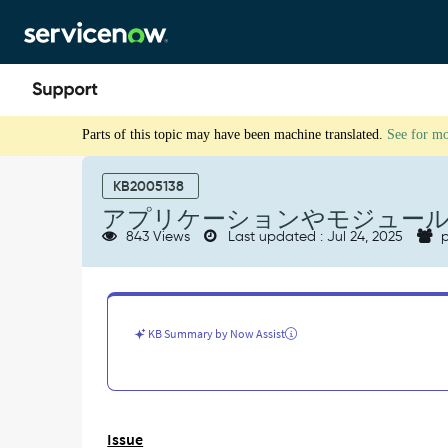
Skip
Skip
to
to
page
chat
content
ア
Parts of this topic may have been machine translated.
See for m
プ
リ
ケ
KB2005138
ー
アプリケーションやモジュール
シ
843 Views
Last updated : Jul 24, 2025
p
ョ
ン
や
モ
ジ
KB Summary by Now Assist
ュ
ー
ル
へ
ク
Issue
ロ