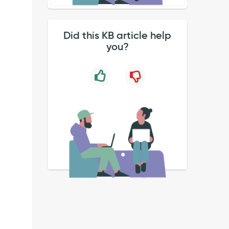
Did this KB article help
you?
が拒否されました。アプリケーション「エンタープライズリリース管理」は、ク