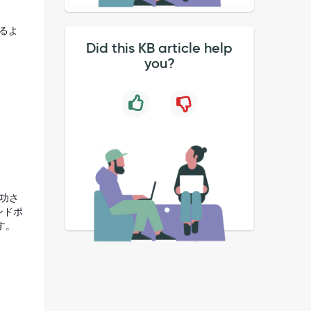
するよ
Did this KB article help
you?
成功さ
ンドポ
す。