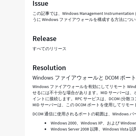
Issue
イ
ア
この記事では、Windows Management Instrument
ウ
うに Windows ファイアウォールを構成する方法に
ォ
ー
ル
Release
で
ポ
すべてのリリース
ー
ト
Resolution
を
開
Windows ファイアウォールと DCOM ポー
く
-
Windows ファイアウォールを有効にしてリモート Wi
Support
せるには不十分な場合があります。MID サーバーは、ポー
and
イントに接続します。RPC サービスは、DCOM (分
Troubleshooting
MID サーバーは、この DCOM ポートを使用してリ
DCOM 通信に使用されるポートの範囲は、Windows
Windows 2000、Windows XP、および Windows 
Windows Server 2008 以降、Windows Vista 