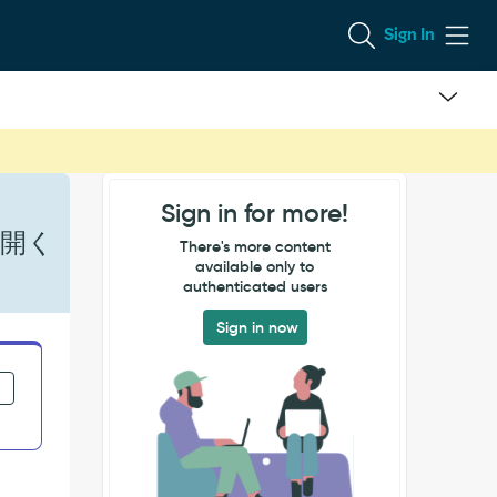
Sign In
Sign in for more!
を開く
There's more content
available only to
authenticated users
Sign in now