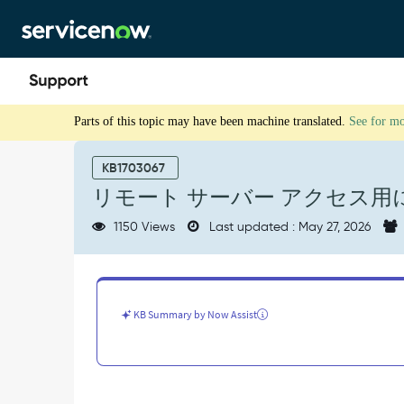
Skip
Skip
to
to
page
chat
content
リ
Parts of this topic may have been machine translated.
See for m
モ
ー
ト
KB1703067
サ
リモート サーバー アクセス用に
ー
バ
1150 Views
Last updated : May 27, 2026
ー
ア
ク
セ
ス
KB Summary by Now Assist
用
に
Windows
フ
ァ