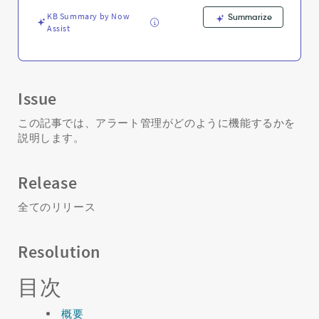
Troubleshooting
KB Summary by Now
Summarize
Assist
Issue
この記事では、アラート管理がどのように機能するかを
説明します。
Release
全てのリリース
Resolution
目次
概要