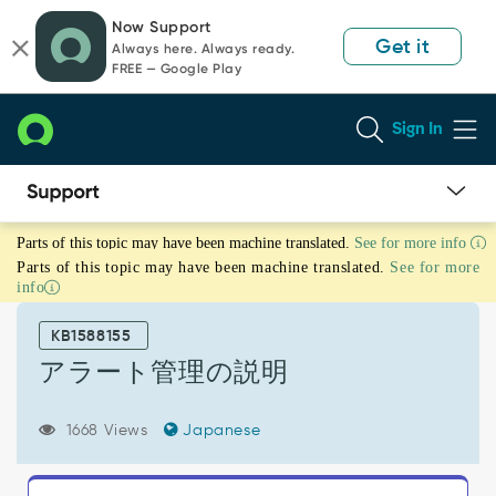
Skip
Skip
Now Support
to
to
Get it
Always here. Always ready.
page
chat
FREE — Google Play
content
Sign In
ア
Parts of this topic may have been machine translated.
See for more info
ラ
Parts of this topic may have been machine translated.
See for more
ー
info
ト
管
KB1588155
理
の
アラート管理の説明
説
明
1668 Views
Japanese
-
Support
and