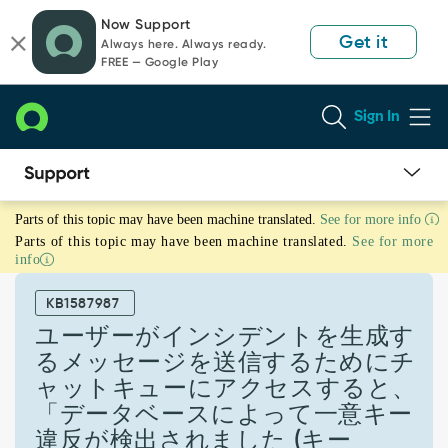
Skip
Skip
Now Support
to
to
Get it
Always here. Always ready.
page
chat
FREE — Google Play
content
Sign In
ユ
Parts of this topic may have been machine translated.
See for more info
ー
Parts of this topic may have been machine translated.
See for more
ザ
info
ー
が
KB1587987
イ
ン
ユーザーがインシデントを生成す
シ
るメッセージを送信するためにチ
デ
ャットキューにアクセスすると、
ン
「データベースによって一意キー
ト
を
違反が検出されました (キー