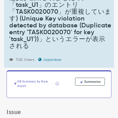
生
「task_U1」のエントリ
成
「TASK0020070」が重複していま
す
る
す) (Unique Key violation
メ
detected by database (Duplicate
ッ
entry 'TASK0020070' for key
セ
ー
'task_U1'))」というエラーが表示
ジ
される
を
送
信
1126 Views
Japanese
す
る
た
め
KB Summary by Now
Summarize
に
Assist
チ
ャ
ッ
ト
Issue
キ
ュ