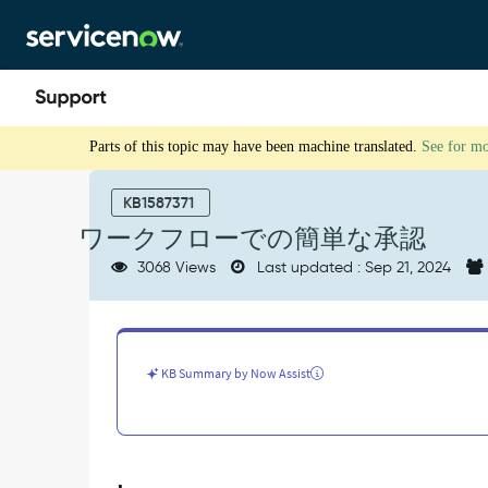
Skip
Skip
to
to
page
chat
content
ワ
Parts of this topic may have been machine translated.
See for m
ー
ク
フ
KB1587371
ロ
ワークフローでの簡単な承認
ー
で
3068 Views
Last updated : Sep 21, 2024
の
簡
単
な
KB Summary by Now Assist
承
認
-
Support
and
Troubleshooting