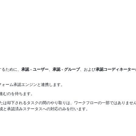
理するために、
承認 - ユーザー
、
承認 - グループ
、および
承認コーディネーター
ットフォーム承認エンジンと連携します
。
進むのを待ちます。
たは却下されるタスクの間のやり取りは、ワークフローの一部ではありませ
成と承認済みステータスへの対応のみを行います。