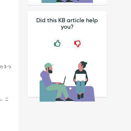
Did this KB article help
you?
の 3 つ
ん。こ