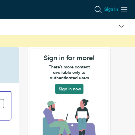
Sign In
Sign in for more!
There's more content
available only to
authenticated users
Sign in now