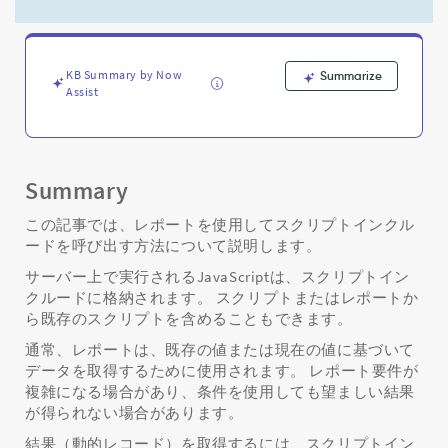
ン
ク
ル
ー
KB Summary by Now
Summarize
ド/
Assist
サ
ー
バ
ー
ス
Summary
ク
リ
この記事では、レポートを使用してスクリプトインクル
プ
ードを呼び出す方法について説明します。
ト
サーバー上で実行されるJavaScriptは、スクリプトイン
を
クルードに格納されます。 スクリプトまたはレポートか
呼
ら既存のスクリプトを含めることもできます。
び
出
通常、レポートは、既存の値または現在の値に基づいて
す
データを取得するために使用されます。 レポート要件が
方
複雑になる場合があり、条件を使用しても望ましい結果
法
が得られない場合があります。
-
Support
結果（動的レコード）を取得するには、スクリプトイン