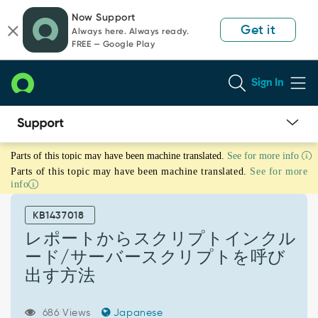
Skip
Skip
Now Support
to
to
Get it
Always here. Always ready.
page
chat
FREE — Google Play
content
Sign In
レ
Parts of this topic may have been machine translated.
See for more info
ポ
Parts of this topic may have been machine translated.
See for more
ー
info
ト
か
KB1437018
ら
ス
レポートからスクリプトインクル
ク
ード/サーバースクリプトを呼び
リ
出す方法
プ
ト
イ
686 Views
Japanese