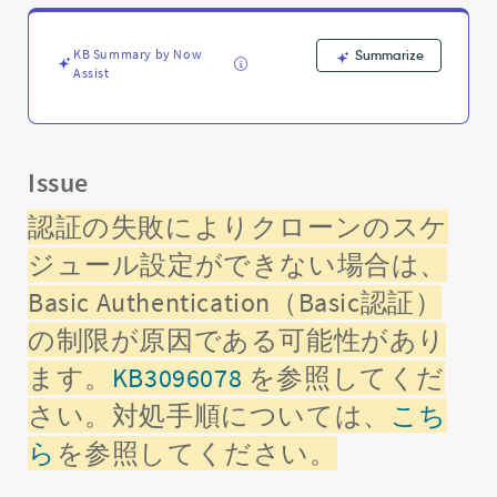
寄
せ
ら
KB Summary by Now
Summarize
れ
Assist
る
質
問
-
Issue
Support
and
認証の失敗によりクローンのスケ
Troubleshooting
ジュール設定ができない場合は、
Basic Authentication（Basic認証）
の制限が原因である可能性があり
ます。
KB3096078
を参照してくだ
さい。対処手順については、
こち
ら
を参照してください。