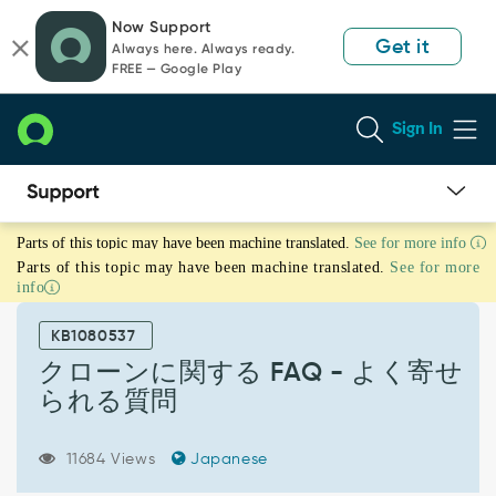
Skip
Skip
Now Support
to
to
Get it
Always here. Always ready.
page
chat
FREE — Google Play
content
Sign In
ク
Parts of this topic may have been machine translated.
See for more info
ロ
Parts of this topic may have been machine translated.
See for more
ー
info
ン
に
KB1080537
関
す
クローンに関する FAQ - よく寄せ
る
られる質問
FAQ
-
よ
11684 Views
Japanese
く