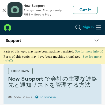
Skip
Skip
Now Support
to
to
Get it
Always here. Always ready.
page
chat
FREE — Google Play
content
Sign In
Now
Parts of this topic may have been machine translated.
See for more info
Support
Parts of this topic may have been machine translated.
See for more
で
info
会
社
KB1080496
の
主
Now Support で会社の主要な連絡
要
先と通知リストを管理する方法
な
連
絡
5569 Views
Japanese
先