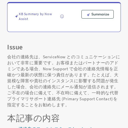
と
通
知
KB Summary by Now
Summarize
リ
Assist
ス
ト
を
管
Issue
理
す
会社の連絡先は、ServiceNow とのコミュニケーションに
る
おいて非常に重要です。お客様またはパートナーのアド
方
ミンである場合、Now Support で会社の連絡先情報を正
法
確かつ最新の状態に保つ責任があります。たとえば、大
-
Support
規模な障害や貴社のインスタンスに影響する問題が発生
and
した場合、会社の連絡先にメール通知が送信されます。
Troubleshooting
ご不在の場合に備えて、不在時に備えて、一時的な代替
プライマリサポート連絡先 (Primary Support Contact)を
指定することをお勧めします。
本記事の内容