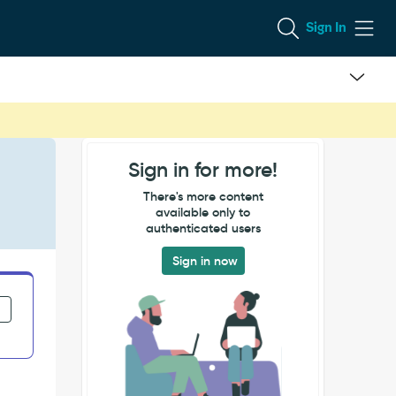
Sign In
Sign in for more!
There's more content
available only to
authenticated users
Sign in now