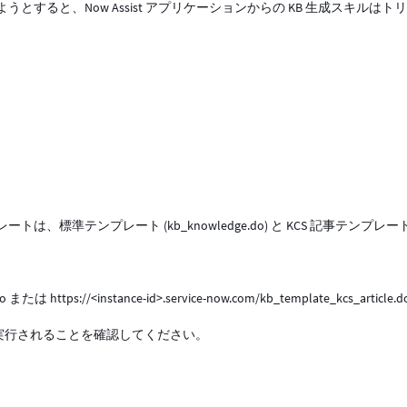
すると、Now Assist アプリケーションからの KB 生成スキルはト
準テンプレート (kb_knowledge.do) と KCS 記事テンプレー
.do または https://<instance-id>.service-now.com/kb_template_kcs_article
実行されることを確認してください。