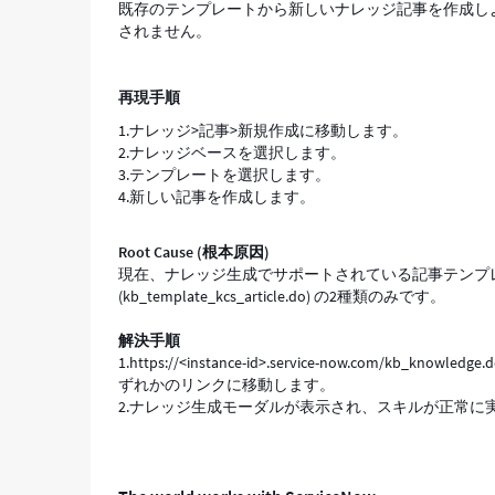
既存のテンプレートから新しいナレッジ記事を作成しようと
機
されません。
能
し
な
再現手順
い
-
1.ナレッジ>記事>新規作成に移動します。
Support
2.ナレッジベースを選択します。
and
3.テンプレートを選択します。
Troubleshooting
4.新しい記事を作成します。
Root Cause (根本原因)
現在、ナレッジ生成でサポートされている記事テンプレートは、標
(kb_template_kcs_article.do) の2種類のみです。
解決手順
1.https://<instance-id>.service-now.com/kb_knowledge
ずれかのリンクに移動します。
2.ナレッジ生成モーダルが表示され、スキルが正常に