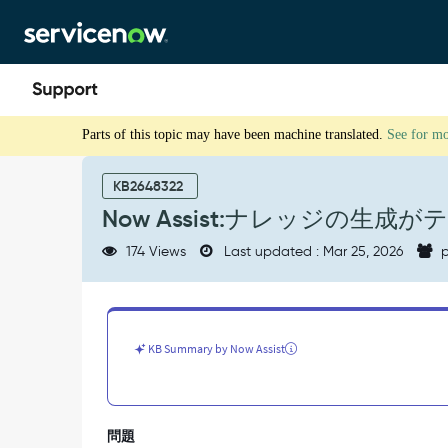
Skip
Skip
to
to
page
chat
content
Now
Parts of this topic may have been machine translated.
See for m
Assist:
ナ
レ
KB2648322
ッ
Now Assist:ナレッジの生
ジ
の
174 Views
Last updated : Mar 25, 2026
p
生
成
が
テ
ン
KB Summary by Now Assist
プ
レ
ー
ト
問題
で