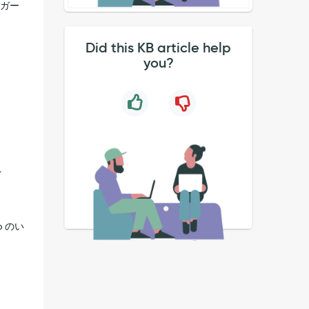
リガー
Did this KB article help
you?
ト
.do のい