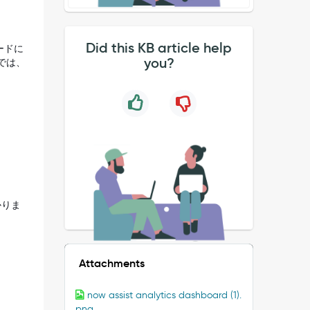
Did this KB article help
ードに
you?
では、
かりま
Attachments
now assist analytics dashboard (1).
png