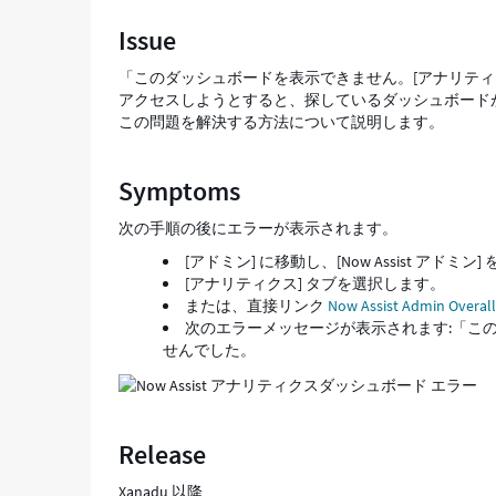
見
Issue
つ
か
「このダッシュボードを表示できません。[アナリティクス]
ら
アクセスしようとすると、探しているダッシュボード
な
この問題を解決する方法について説明します。
い
エ
ラ
Symptoms
ー
を
次の手順の後にエラーが表示されます。
解
[アドミン] に移動し、[Now Assist アドミン
決
[アナリティクス] タブを選択します。
す
または、直接リンク
Now Assist Admin Overall
る
次のエラーメッセージが表示されます:「こ
方
せんでした。
法
-
Support
and
Troubleshooting
Release
Xanadu 以降