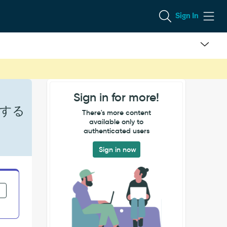
Sign In
Sign in for more!
決する
There's more content
available only to
authenticated users
Sign in now