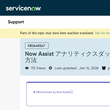
Skip
Skip
to
to
page
chat
content
Now
Parts of this topic may have been machine translated.
See for m
Assist
ア
ナ
KB2648247
リ
Now Assist アナリティ
テ
方法
ィ
ク
115 Views
Last updated : Jan 14, 2026
p
ス
ダ
ッ
シ
ュ
KB Summary by Now Assist
ボ
ー
ド
が