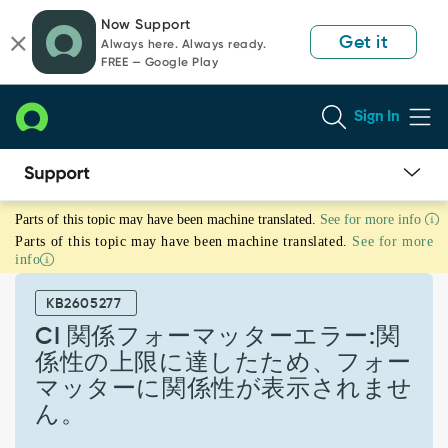
Skip
Skip
Now Support
to
to
Get it
Always here. Always ready.
page
chat
FREE — Google Play
content
Sign In
CI
Parts of this topic may have been machine translated.
See for more info
関
Parts of this topic may have been machine translated.
See for more
係
info
フ
ォ
KB2605277
ー
マ
CI 関係フォーマッターエラー:関
ッ
係性の上限に達したため、フォー
タ
マッターに関係性が表示されませ
ー
ん。
エ
ラ