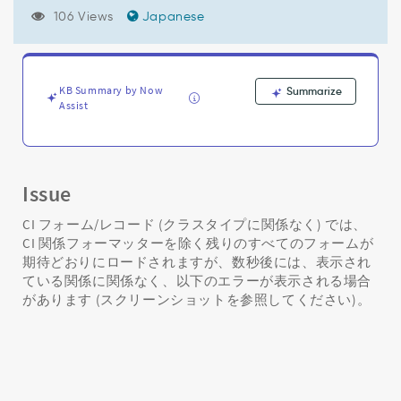
ー:
106 Views
Japanese
関
係
性
の
上
KB Summary by Now
Summarize
Assist
限
に
達
し
た
Issue
た
め、
CI フォーム/レコード (クラスタイプに関係なく) では、
フ
CI 関係フォーマッターを除く残りのすべてのフォームが
ォ
期待どおりにロードされますが、数秒後には、表示され
ー
ている関係に関係なく、以下のエラーが表示される場合
マ
があります (スクリーンショットを参照してください)。
ッ
タ
ー
に
関
係