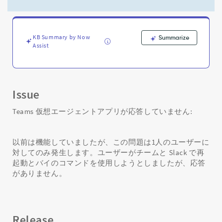
ー
ジ
ェ
ン
KB Summary by Now
Summarize
ト
Assist
ア
プ
リ
が
応
Issue
答
し
Teams 仮想エージェントアプリが応答していません:
て
い
ま
以前は機能していましたが、この問題は1人のユーザーに
せ
対してのみ発生します。ユーザーがチームと Slack で再
ん
起動とバイのコマンドを使用しようとしましたが、応答
-
がありません。
Support
and
Troubleshooting
Release