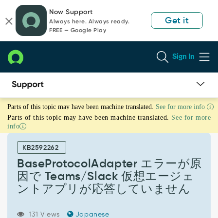
Skip
Skip
Now Support
to
to
Get it
Always here. Always ready.
page
chat
FREE — Google Play
content
Sign In
BaseProtocolAdapter
Parts of this topic may have been machine translated.
See for more info
エ
Parts of this topic may have been machine translated.
See for more
ラ
info
ー
が
KB2592262
原
因
BaseProtocolAdapter エラーが原
で
因で Teams/Slack 仮想エージェ
Teams/Slack
ントアプリが応答していません
仮
想
エ
131 Views
Japanese