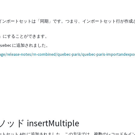
てのインポートセットは「同期」です。つまり、インポートセット行が作成
」にすることができます。
 が Quebec に追加されました。
age/release-notes/rn-combined/quebec-paris/quebec-paris-importandexpor
insertMultiple
e がインポートセット API に追加されました。この方法では、複数のレコードをイ