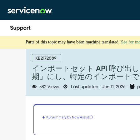
Skip
Skip
to
to
page
chat
content
イ
Parts of this topic may have been machine translated.
See for m
ン
ポ
ー
KB2172089
ト
インポートセット API 呼び
セ
期」にし、特定のインポートで
ッ
ト
382 Views
Last updated : Jun 11, 2026
p
API
呼
び
出
し
KB Summary by Now Assist
用
に
作
成