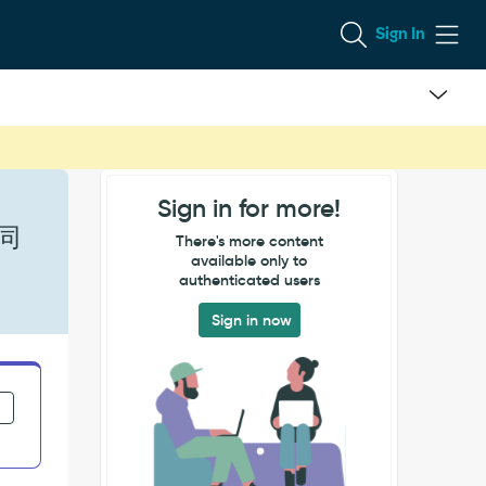
Sign In
Sign in for more!
同
There's more content
available only to
authenticated users
Sign in now