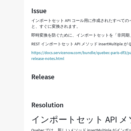
さ
Issue
れ
た
インポートセット API コール用に作成されたすべ
イ
と、すぐに変換されます。
ン
ポ
即時変換を防ぐために、インポートセットを「非同期
ー
REST インポートセット API メソッド insertMultiple
ト
セ
https://docs.servicenow.com/bundle/quebec-paris-df3/p
ッ
release-notes.html
ト
を
Release
「非
同
期」
に
し、
Resolution
特
定
の
インポートセット API メソッド 
イ
ン
Quebec では、新しいメソッド insertMultipl