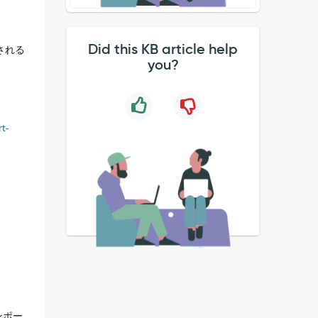
Did this KB article help
される
you?
t-
ンポー