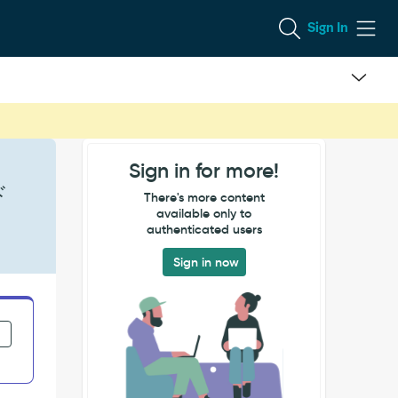
Sign In
Sign in for more!
ド
There's more content
available only to
authenticated users
Sign in now