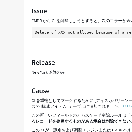
イ
Issue
テ
ム
CMDB から CI を削除しようとすると、次のエラーが
フ
ァ
Delete of XXX not allowed because of a re
イ
ル
内
の
レ
Release
コ
ー
New York 以降のみ
ド
XXX
に
Cause
参
照
CI を重複としてマークするために [ディスカバリーソ
が
スの [構成アイテム] テーブルに追加されました。
リリ
あ
この新しいフィールドのカカスケード削除ルールは「
る
るレコードを参照するものがある場合は削除できない
た
め、
この CI が、識別および調整エンジンまたは CMDB