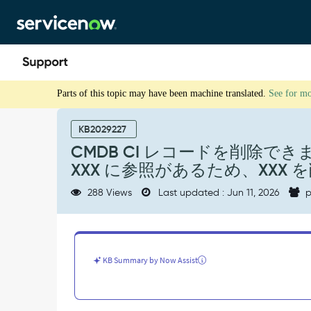
Skip
Skip
to
to
page
chat
content
CMDB
Parts of this topic may have been machine translated.
See for m
CI
レ
コ
KB2029227
ー
CMDB CI レコードを削除
ド
XXX に参照があるため、XXX
を
削
288 Views
Last updated : Jun 11, 2026
p
除
で
き
ま
せ
KB Summary by Now Assist
ん:
構
成
ア