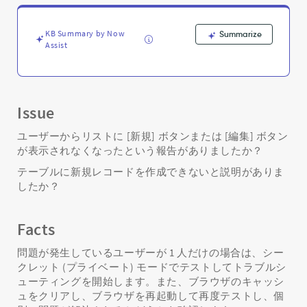
い
場
合
KB Summary by Now
Summarize
の
Assist
対
処
方
法
Issue
-
Support
ユーザーからリストに [新規] ボタンまたは [編集] ボタン
and
が表示されなくなったという報告がありましたか？
Troubleshooting
テーブルに新規レコードを作成できないと説明がありま
したか？
Facts
問題が発生しているユーザーが 1 人だけの場合は、シー
クレット (プライベート) モードでテストしてトラブルシ
ューティングを開始します。また、ブラウザのキャッシ
ュをクリアし、ブラウザを再起動して再度テストし、個