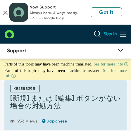
Skip
Skip
Now Support
to
to
Get it
Always here. Always ready.
page
chat
FREE — Google Play
content
Sign In
[新
Parts of this topic may have been machine translated.
See for more info
規]
Parts of this topic may have been machine translated.
See for more
ま
info
た
は
KB1588295
[編
集]
[新規] または [編集] ボタンがない
ボ
場合の対処方法
タ
ン
が
956 Views
Japanese
な